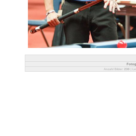
Fotog
Anzahl Bilder:
230
| Le