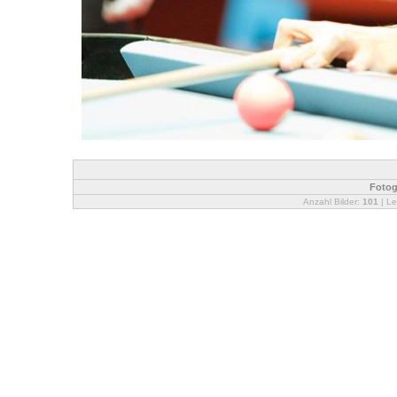
Fotog
Anzahl Bilder:
101
| Le