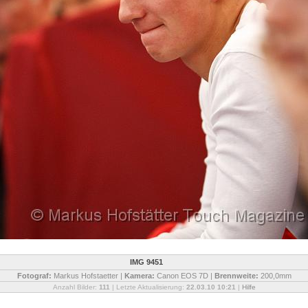
IMG 9451
Fotograf:
Markus Hofstaetter |
Kamera:
Canon EOS 7D |
Brennweite:
200,0mm
Anzahl Bilder:
111
| Letzte Aktualisierung:
22.03.10 10:21
|
Hilfe