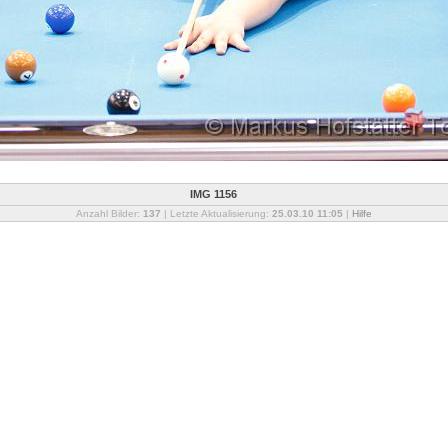
IMG 1156
Anzahl Bilder:
137
| Letzte Aktualisierung:
25.03.10 11:05
|
Hilfe