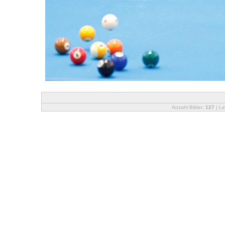
Anzahl Bilder:
127
| Le