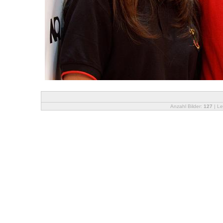
Anzahl Bilder:
127
| Le