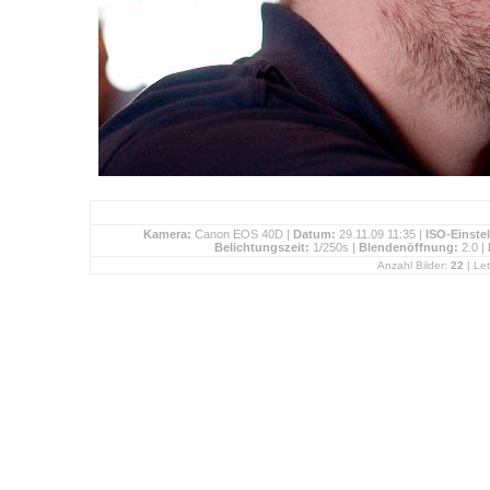
Kamera:
Canon EOS 40D |
Datum:
29.11.09 11:35 |
ISO-Einste
Belichtungszeit:
1/250s |
Blendenöffnung:
2.0 |
Anzahl Bilder:
22
| Let