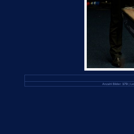
Anzahl Bilder:
173
| Le