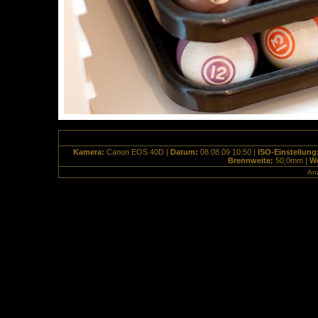
Kamera:
Canon EOS 40D |
Datum:
08.08.09 10:50 |
ISO-Einstellung
Brennweite:
50,0mm |
We
Anz