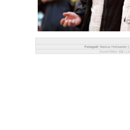
Fotograf:
Markus Hofstaetter |
Anzahl Bilder:
111
| Le