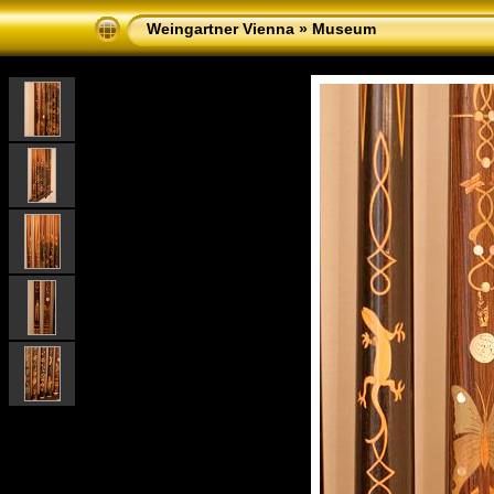
Weingartner Vienna
»
Museum