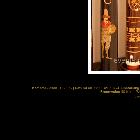
Kamera:
Canon EOS 40D |
Datum:
08.08.09 10:12 |
ISO-Einstellung
Brennweite:
50,0mm |
We
Anz