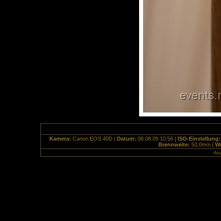
Kamera:
Canon EOS 40D |
Datum:
08.08.09 10:56 |
ISO-Einstellung
Brennweite:
50,0mm |
We
Anz