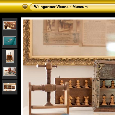
Weingartner Vienna
»
Museum