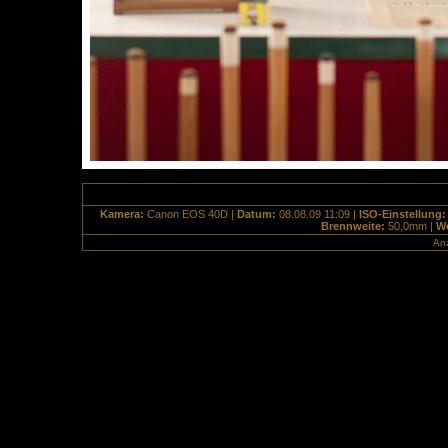
Kamera:
Canon EOS 40D |
Datum:
08.08.09 11:09 |
ISO-Einstellung
Brennweite:
50,0mm |
We
Anz