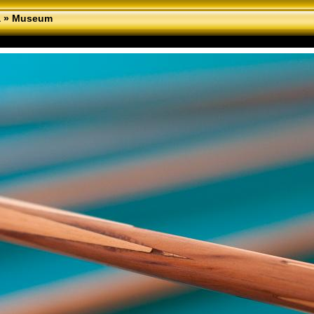
a
»
Museum