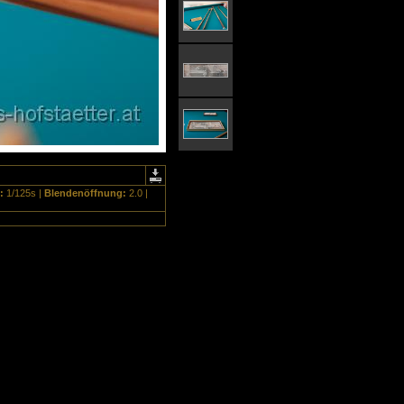
t:
1/125s |
Blendenöffnung:
2.0 |