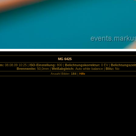
MG 6425
um:
08.08.09 10:25 |
ISO-Einstellung:
800 |
Belichtungskorrektur:
0 EV |
Belichtungszei
Brennweite:
50,0mm |
Weißabgleich:
Auto white balance |
Blitz:
No
Anzahl Bilder:
184
|
Hilfe