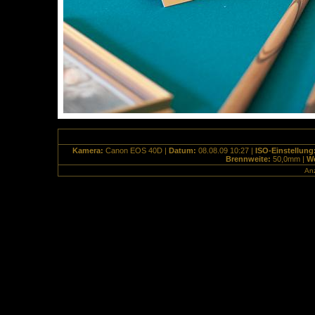
Kamera:
Canon EOS 40D |
Datum:
08.08.09 10:27 |
ISO-Einstellung
Brennweite:
50,0mm |
We
Anz