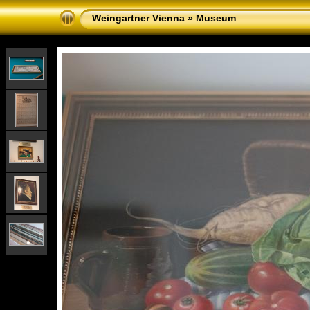
Weingartner Vienna
»
Museum