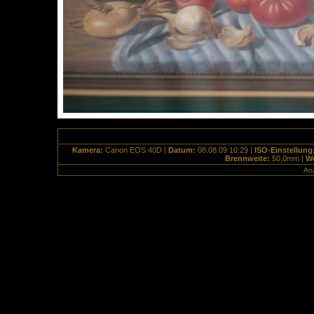
Kamera:
Canon EOS 40D |
Datum:
08.08.09 10:29 |
ISO-Einstellung
Brennweite:
50,0mm |
We
Anz