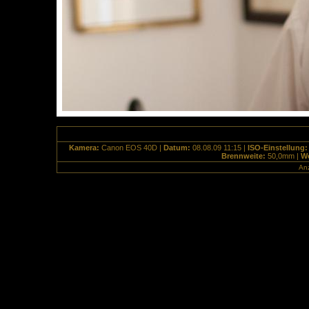
Kamera:
Canon EOS 40D |
Datum:
08.08.09 11:15 |
ISO-Einstellung
Brennweite:
50,0mm |
We
Anz