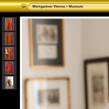
Weingartner Vienna
»
Museum