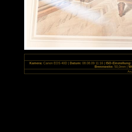
Kamera:
Canon EOS 40D |
Datum:
08.08.09 11:16 |
ISO-Einstellung
Brennweite:
50,0mm |
We
Anz